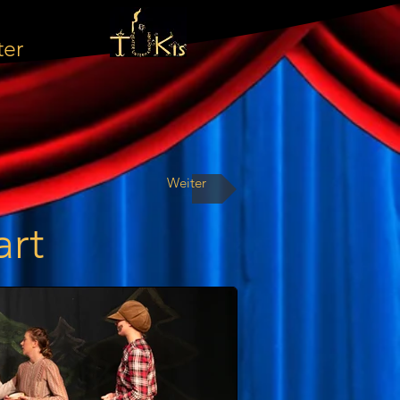
ter
Weiter
art