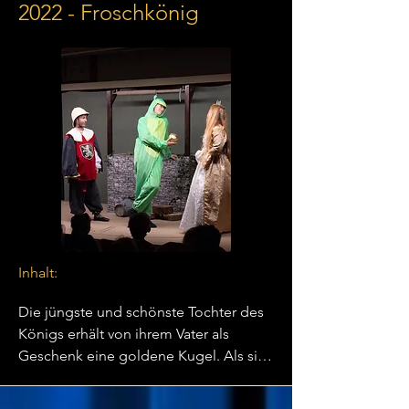
Besitzer großen Reichtum. Auf seiner 
2022 - Froschkönig
langen Reise erreicht der kleine Muck 
das Reich des mächtigen Sultans, in 
dessen Tochter er sich verliebt. Doch 
der hinterlistige Sultan stellt Muck auf 
die Probe.
Inhalt:
Die jüngste und schönste Tochter des 
Königs erhält von ihrem Vater als 
Geschenk eine goldene Kugel. Als sie 
damit im Schlossgarten spielt, fällt ihr 
die Kugel in den Brunnen. Die 