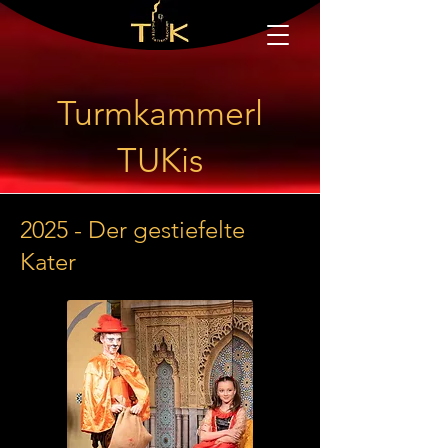
Turmkammerl
TUKis
2025 - Der gestiefelte
Kater