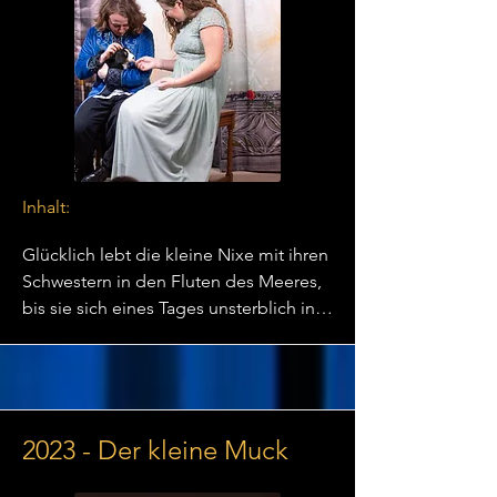
Inhalt:
Glücklich lebt die kleine Nixe mit ihren 
Schwestern in den Fluten des Meeres, 
bis sie sich eines Tages unsterblich in 
einen wunderschönen Prinzen verliebt. 
Sie beschließt, ihrer Sehnsucht zu 
folgen, die sie in das Reich der 
Meereshexe führt, wo sie ihre 
wunderschöne Stimme gegen zwei 
2023 - Der kleine Muck
Beine eintauscht. Doch als sie 
auftaucht, wird sie enttäuscht, denn der 