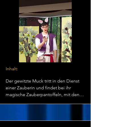
Prinz erkennt sie nicht. Nun kann nur 
noch die Liebe einer Seele sie retten…
Inhalt:
Der gewitzte Muck tritt in den Dienst 
einer Zauberin und findet bei ihr 
magische Zauberpantoffeln, mit denen 
er sich blitzschnell von Ort zu Ort 
bewegen kann. Ein geheimnisvoller 
Wanderstock, der Muck ebenfalls in 
die Hände fällt, beschert seinem 