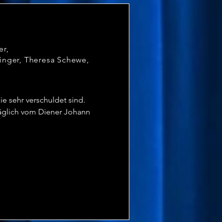
er,
inger, Theresa Schewe,
e sehr verschuldet sind. 
lich vom Diener Johann 
Damit das erwartete Geld 
nieren die Mayerlings das 
in Gestalt des schon lange 
lge sein soll.

efrau des Vermissten noch 
er dem Dienstpersonal zu 
das Chaos nimmt seinen 