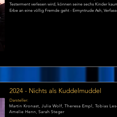
Testerment verlesen wird, können seine sechs Kinder kau
Erbe an eine völlig Fremde geht - Ermyntrude Ash, Verfass
Frauenromane.  

Dies können die Henks, deren Hobby es ist, auf die versc
natürlich nicht zulassen. Auch der undurchsichtige Famili
die mürrische Haushälterin Agatha Hammond und die sch
Anne hatten eigentlich mit einen erklecklichen Anteil gere
Doch ein Ausweg scheint schnell gefunden, als die Autorin p
Aber sie wird nicht die einzige Tote im Monument House 
hinkommt und wohl besser keiner das Rosenbeet umgräbt
2024 - Nichts als Kuddelmuddel
Darsteller:
Martin Kronast, Julia Wolf, Theresa Empl, Tobias Les
Amelie Henn, Sarah Steger