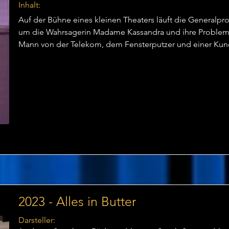
Inhalt:
Auf der Bühne eines kleinen Theaters läuft die Generalp
um die Wahrsagerin Madame Kassandra und ihre Probleme m
Mann von der Telekom, dem Fensterputzer und einer Kund
eigentlich keine Rede sein kann, denn es hakt an allen Ec
Hauptdarstellerin ist eine eifersüchtige Diva, ein Schauspie
der Bühnentechniker ist noch am Herumexperimentieren u
Requisiten fehlen. Kein Wunder, dass die Nerven des Regis
Hoffnungen ruhen nun darauf, dass es bei der Premiere am
Doch das Gegenteil ist der Fall... "Nichts als Kuddelmudde
die Spitze getrieben.
2023 - Alles in Butter
Darsteller: