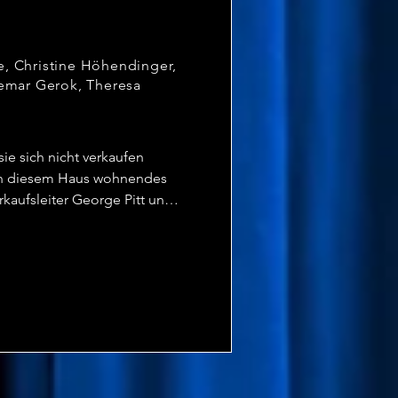
e, Christine Höhendinger,
demar Gerok, Theresa
e sich nicht verkaufen 
 in diesem Haus wohnendes 
aufsleiter George Pitt und 
ielen. Leider sind auch die 
y ist gar nicht die Lady, 
 und Melanies Verlobter kann 
strophen lässt den Agierenden 