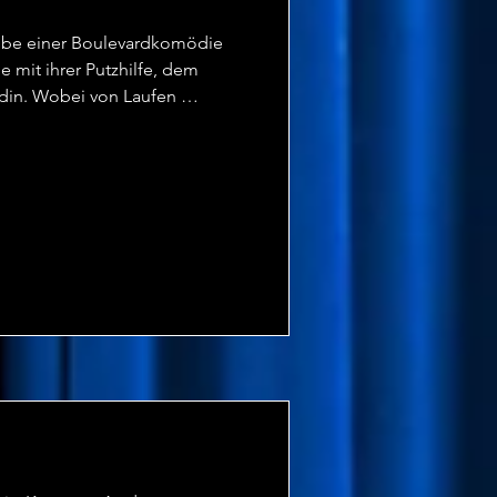
robe einer Boulevardkomödie 
it ihrer Putzhilfe, dem 
in. Wobei von Laufen 
ken und Enden: Die 
ler kann seinen Text nicht, 
nd die wichtigsten 
seurs blank liegen. Alle 
 nächsten Tag besser wird. 
l" ist Theater im Theater auf 