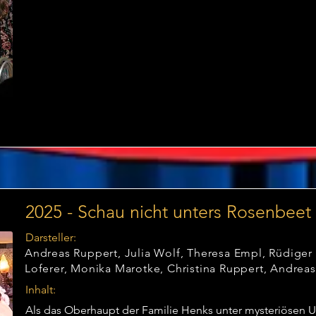
heimliches Schäferstündchen.

Als aber plötzlich ein lebloser Körper im Hotelfenster gef
Assistent George Pigdon aushelfen. Doch mit seiner selt
gelösten Problem drei neue zu schaffen, wächst das Miss
und das ständige Auftauchen der Kellnerin lässt das Durch
Als auch noch überraschend die Ehefrau von Richard Wille
Personen auftauchen, gerät die Situation völlig außer Kont
2025 - Schau nicht unters Rosenbeet
Darsteller:
Andreas Ruppert, Julia Wolf, Theresa Empl, Rüdiger 
Loferer, Monika Marotke, Christina Ruppert, Andreas
Inhalt:
Als das Oberhaupt der Familie Henks unter mysteriösen Um