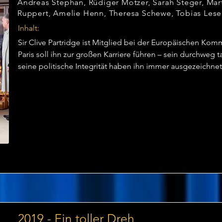
Andreas Stephan, Rüdiger Motzer, Sarah Steger, Mar
Ruppert, Amelie Henn, Theresa Schewe, Tobias Lese
Inhalt:
Sir Clive Partridge ist Mitglied bei der Europäischen Komm
Paris soll ihn zur großen Karriere führen – sein durchweg
seine politische Integrität haben ihn immer ausgezeichnet.
Appartement läuft nichts, wie es soll. Nicht nur seine Fra
sondern auch seine Geliebte und die eigentliche Besitzer
klemmende Balkontür und ein bollernder Boiler tun ein Ü
Bade-, Schlaf-, Gästezimmer und Balkon auf Trab zu bring
2019 - Ein toller Dreh