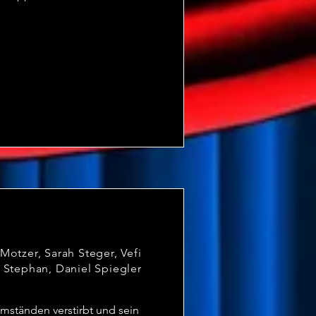
unden wird, muss der 
enen Gabe, aus jedem 
trauen der Hotelmanagerin 
einander eskalieren. 

y und diverse andere 
rolle.
Motzer, Sarah Steger, Vefi
 Stephan, Daniel Spiegler
ständen verstirbt und sein 