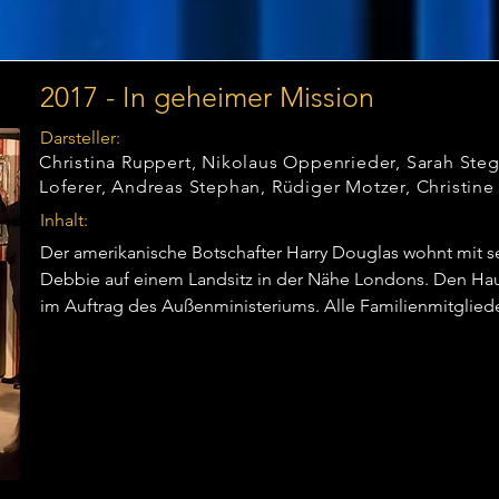
Lauf…
2017 - In geheimer Mission
Darsteller:
Christina Ruppert, Nikolaus Oppenrieder, Sarah Stege
Loferer, Andreas Stephan, Rüdiger Motzer, Christin
Inhalt:
Der amerikanische Botschafter Harry Douglas wohnt mit se
Debbie auf einem Landsitz in der Nähe Londons. Den Haush
im Auftrag des Außenministeriums. Alle Familienmitglieder
Diskretion.

Sie geben vor, das Wochenende nicht zu Hause verbringen
jedes Familienmitglied die Gelegenheit zu nutzen, um mit
allein das Wochenende auf dem Landsitz zu verleben. Harry
Verabredung mit der Nachbarin Marion Murdoch, Debbie h
eingeladen und Elaine Douglas............???

Als jedoch eine Bombendrohung in der Londoner Botschaft