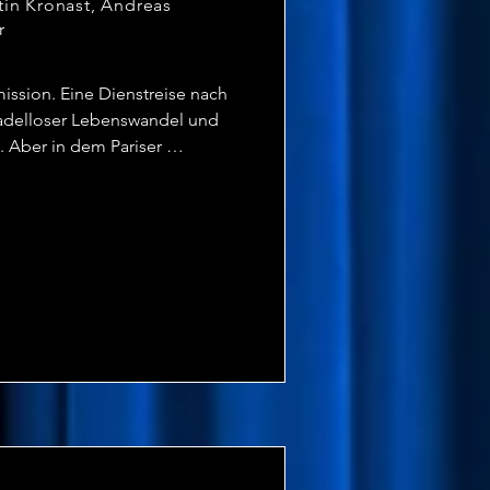
tin Kronast, Andreas
r
ission. Eine Dienstreise nach 
 tadelloser Lebenswandel und 
 Aber in dem Pariser 
u macht ihm das Leben schwer, 
in des Appartements. Eine 
briges, um die Jagd zwischen 
en.