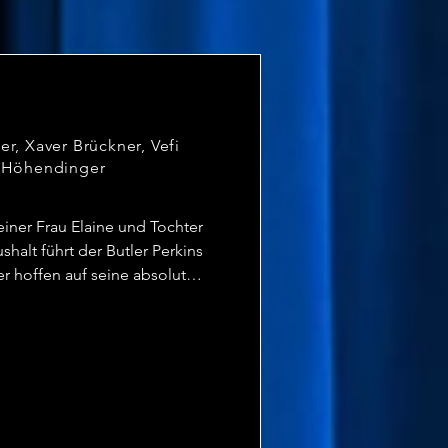
r, Xaver Brückner, Vefi
e Höhendinger
iner Frau Elaine und Tochter 
alt führt der Butler Perkins 
 hoffen auf seine absolute 
 zu wollen. Jedoch versucht 
 Freund oder Geliebte/n 
 Douglas trifft eine 
at ihren Freund Joe 
 eingeht, wird diese 