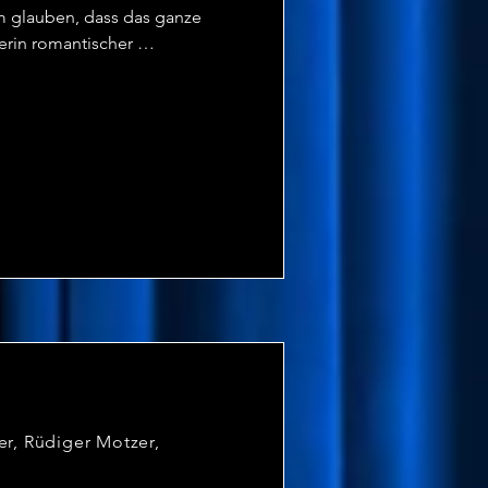
m glauben, dass das ganze 
erin romantischer 
hiedensten Arten zu Morden, 
enanwalt Hamilton Penworthy, 
üchterne Krankenschwester 
chnet.

lötzlich verstirbt.

bleiben, wo nie ein Fremder 
...
er, Rüdiger Motzer,