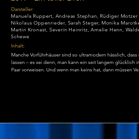
Darsteller:
Manuela Ruppert, Andreas Stephan, Rüdiger Motzer
Nikolaus Oppenrieder, Sarah Steger, Monika Marotk
Martin Kronast, Severin Heinritz, Amelie Henn, Wal
Schewe
Inhalt:
Manche Vorführhäuser sind so ultramodern hässlich, dass si
lassen – es sei denn, man kann ein seit langem glücklich
Paar vorweisen. Und wenn man keins hat, dann müssen Verk
die verkrachte Schauspielerin Melanie Sinclair eben eins sp
Käufer, Lord und Lady Cooper, nicht ganz echt, denn die Lad
und der Privatdetektiv weiß auch nicht, was gespielt wird,
ja nicht ihr Verlobter sein, weil ... Die Tretmühle der Kata
keine Verschnaufpause – und dem Publikum auch nicht.